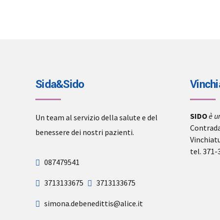
Sida&Sido
Vinchi
SIDO
è u
Un team al servizio della salute e del
Contrada
benessere dei nostri pazienti.
Vinchiat
tel. 371
087479541
3713133675
3713133675
simona.debenedittis@alice.it