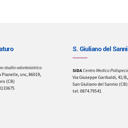
aturo
S. Giuliano del Sann
no studio odontoiatrico
SIDA
Centro Medico Polispecia
 Pianelle, snc, 86019,
Via Giuseppe Garibaldi, 41/B
uro (CB)
San Giuliano del Sannio (CB)
-3133675
tel. 0874.79541