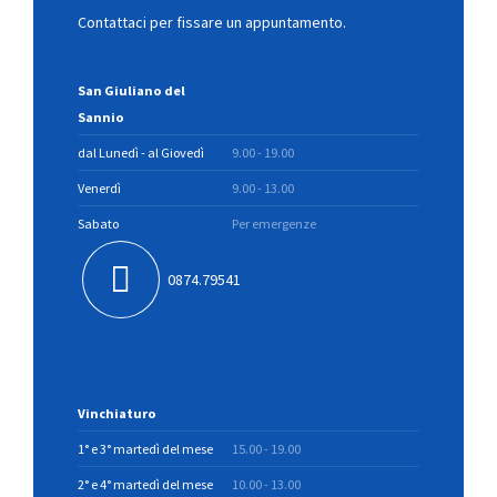
Contattaci per fissare un appuntamento.
San Giuliano del
Sannio
dal Lunedì - al Giovedì
9.00 - 19.00
Venerdì
9.00 - 13.00
Sabato
Per emergenze
0874.79541
Vinchiaturo
1° e 3° martedì del mese
15.00 - 19.00