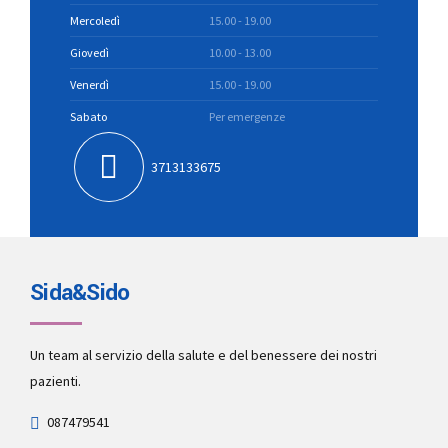
2° e 4° martedì del mese
10.00 - 13.00
Mercoledì
15.00 - 19.00
Giovedì
10.00 - 13.00
Venerdì
15.00 - 19.00
Sabato
Per emergenze
3713133675
Sida&Sido
Un team al servizio della salute e del benessere dei nostri
pazienti.
087479541