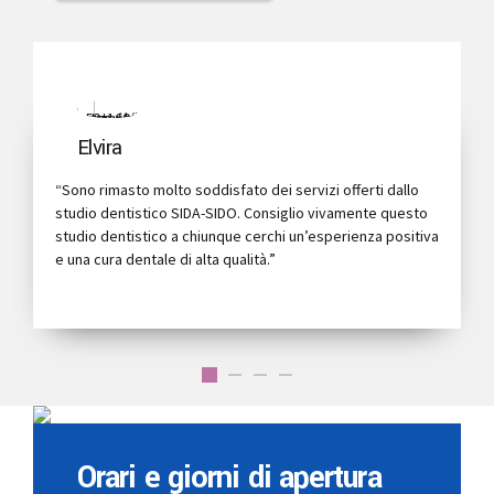
Pasquale
o soddisfato dei servizi offerti dallo
“Mi sono rivolto allo 
SIDA-SIDO. Consiglio vivamente questo
trattamento di sbian
a chiunque cerchi un’esperienza positiva
molto soddisfatto dei 
i alta qualità.”
gentile e atento alle
questo studio dentist
trattamento di alta qua
Orari e giorni di apertura