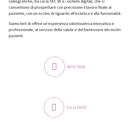
radiografiche, tra cui la TAC 3D e i sistemi digitali, che ci
consentono di prospettare con precisione il lavoro finale al
paziente, con un occhio di riguardo all’estetica e alla funzionalità.
Siamo lieti di offrire un’esperienza odontoiatrica innovativa e
professionale, al servizio della salute e del benessere dei nostri
pazienti.
0874.79541
3713133675
Dott.ssa Simona De Benedit