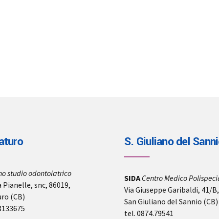
aturo
S. Giuliano del Sann
no studio odontoiatrico
SIDA
Centro Medico Polispecia
 Pianelle, snc, 86019,
Via Giuseppe Garibaldi, 41/B
uro (CB)
San Giuliano del Sannio (CB)
-3133675
tel. 0874.79541