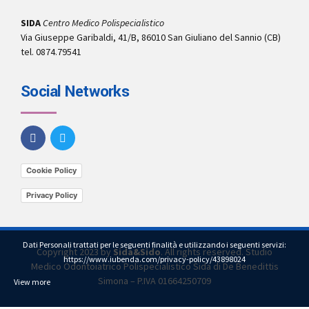
SIDA
Centro Medico Polispecialistico
Via Giuseppe Garibaldi, 41/B, 86010 San Giuliano del Sannio (CB)
tel. 0874.79541
Social Networks
Cookie Policy
Privacy Policy
Dati Personali trattati per le seguenti finalità e utilizzando i seguenti servizi:
Copyright 2023 by
Sida&Sido
. All rights reserved. Studio
https://www.iubenda.com/privacy-policy/43898024
Medico Odontoiatrico Polispecialistico Sida di De Benedittis
Simona – P.IVA 01664250709
View more